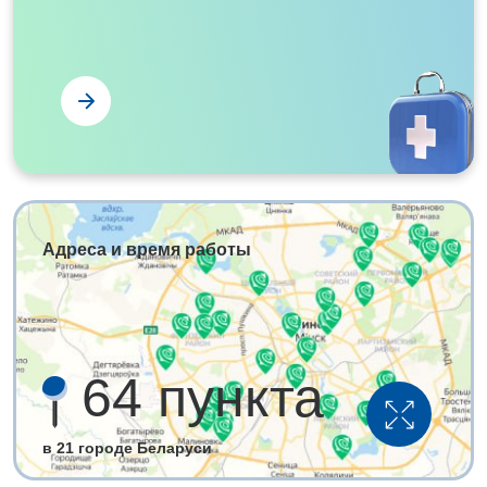
Адреса и время работы
64
пункта
в
21 городе Беларуси