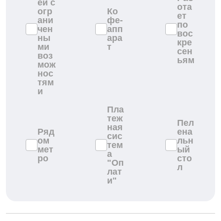
ей с
ота
огр
Ко
ет
ани
фе-
по
чен
апп
вос
ны
ара
кре
ми
т
сен
воз
ьям
мож
нос
тям
и
Пла
теж
Пел
ная
Ряд
ена
сис
ом
льн
тем
мет
ый
а
ро
сто
"Оп
л
лат
и"