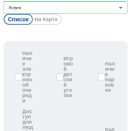
Услуги
Список
На Карте
Нал
ичи
Игр
е
ово
Нал
эле
й
ичи
ктр
дет
е
онн
ски
пар
ой
й
ков
оче
уго
ки
ред
лок
и
Дос
туп
для
люд
Раб