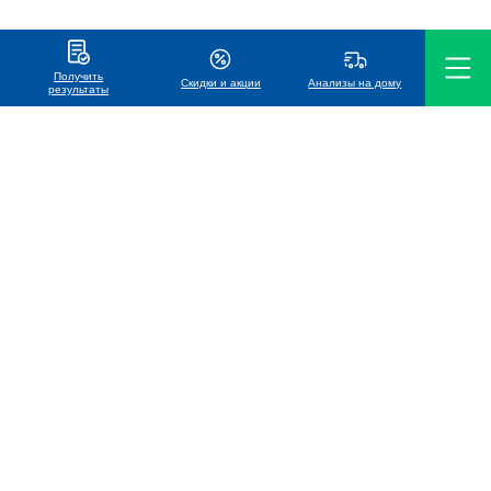
Получить
Скидки и акции
Анализы на дому
результаты
ООО «Международная лаборатория Хеликс»
УНП 191119686
Телефон
7766 (MTC, life:), A1
+375 (17) 338-88-88
Медицинская лаборатория №1
в Беларуси*
*по итогам премии "Номер один" 2024 и 2025
Победитель в номинации
«Медицинская лаборатория»