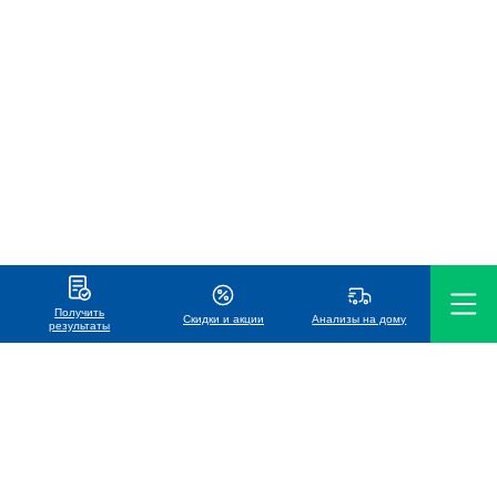
Получить
Скидки и акции
Анализы на дому
результаты
ООО «Международная лаборатория Хеликс»
УНП 191119686
Телефон