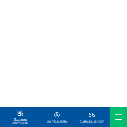
Получить
Скидки и акции
Анализы на дому
результаты