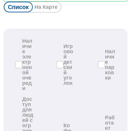
Список
На Карте
Нал
ичи
Игр
е
ово
Нал
эле
й
ичи
ктр
дет
е
онн
ски
пар
ой
й
ков
оче
уго
ки
ред
лок
и
Дос
туп
для
люд
Раб
ей с
ота
огр
Ко
ет
ани
фе-