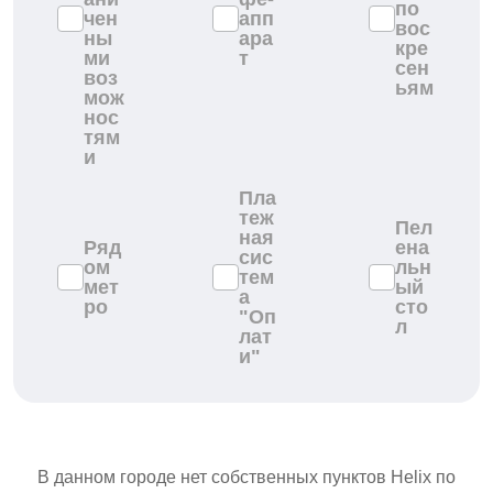
по
чен
апп
вос
ны
ара
кре
ми
т
сен
воз
ьям
мож
нос
тям
и
Пла
теж
Пел
ная
Ряд
ена
сис
ом
льн
тем
мет
ый
а
ро
сто
"Оп
л
лат
и"
В данном городе нет собственных пунктов Helix по