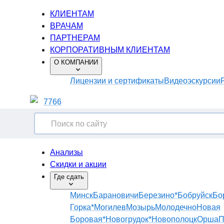
КЛИЕНТАМ
ВРАЧАМ
ПАРТНЕРАМ
КОРПОРАТИВНЫМ КЛИЕНТАМ
О КОМПАНИИ
Лицензии и сертификаты
Видеоэскурсии
7766
Анализы
Скидки и акции
Где сдать
Минск
Барановичи
Березино*
Бобруйск
Бо
Горка*
Могилев
Мозырь
Молодечно
Новая
Боровая*
Новогрудок*
Новополоцк
Орша
П