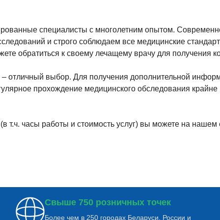
рованные специалисты с многолетним опытом. Современно
следований и строго соблюдаем все медицинские стандарты
жете обратиться к своему лечащему врачу для получения к
– отличный выбор. Для получения дополнительной информа
егулярное прохождение медицинского обследования крайне 
 т.ч. часы работы и стоимость услуг) вы можете на нашем
Свыше 750 розничных точек
Более чем в 250 городах Беларуси, России и