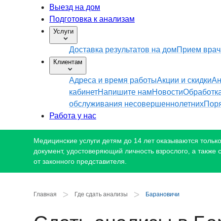
Выезд на дом
Подготовка к анализам
Услуги
Доставка результатов на дом
Прием врач
Клиентам
Адреса и время работы
Акции и скидки
Ан
кабинет
Напишите нам
Новости
Обработк
обслуживания несовершеннолетних
Поря
Работа у нас
Медицинские услуги детям до 14 лет оказываются только 
документ, удостоверяющий личность взрослого, а также
от законного представителя.
>
>
Главная
Где сдать анализы
Барановичи