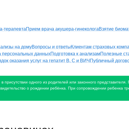
а-терапевта
Прием врача акушера-гинеколога
Взятие биома
ализы на дому
Вопросы и ответы
Клиентам страховых комп
а персональных данных
Подготовка к анализам
Полезные ст
док оказания услуг на гепатит B, С и ВИЧ
Публичный догов
в присутствии одного из родителей или законного представителя. П
 свидетельство о рождении ребёнка. При сопровождении ребенка тр