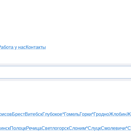
Работа у нас
Контакты
рисов
Брест
Витебск
Глубокое*
Гомель
Горки*
Гродно
Жлобин
Ж
инск
Полоцк
Речица
Светлогорск
Слоним*
Слуцк
Смолевичи*
С