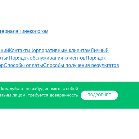
териала гинекологом
аний
Контакты
Корпоративным клиентам
Личный
атьи
Порядок обслуживания клиентов
Порядок
ор
Способы оплаты
Способы получения результатов
ожалуйста, не забудьте взять с собой
етьим лицом, требуется доверенность
ПОДРОБНЕЕ