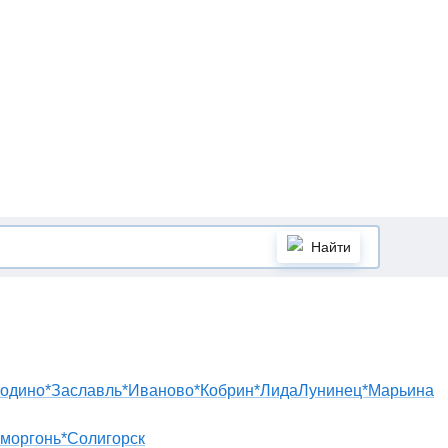
Найти
одино*
Заславль*
Иваново*
Кобрин*
Лида
Лунинец*
Марьина
моргонь*
Солигорск