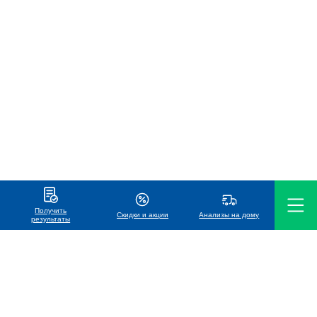
Получить
Скидки и акции
Анализы на дому
результаты
ООО «Международная лаборатория Хеликс»
УНП 191119686