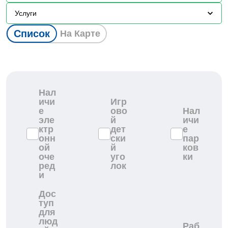
Услуги
Список
На Карте
Нал
ичи
Игр
е
ово
Нал
эле
й
ичи
ктр
дет
е
онн
ски
пар
ой
й
ков
оче
уго
ки
ред
лок
и
Дос
туп
для
люд
Раб