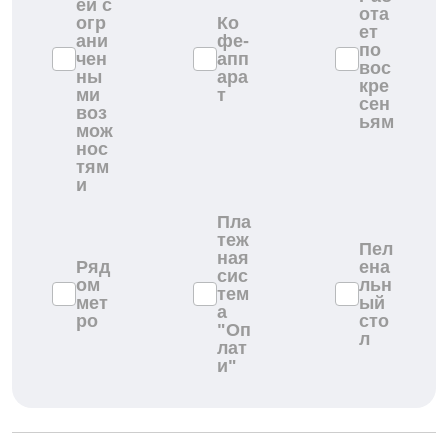
ей с
ота
огр
Ко
ет
ани
фе-
по
чен
апп
вос
ны
ара
кре
ми
т
сен
воз
ьям
мож
нос
тям
и
Пла
теж
Пел
ная
Ряд
ена
сис
ом
льн
тем
мет
ый
а
ро
сто
"Оп
л
лат
и"