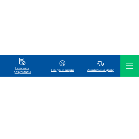
Получить
Скидки и акции
Анализы на дому
результаты
ООО «Международная лаборатория Хеликс»
УНП 191119686
Телефон
7766 (MTC, life:), A1