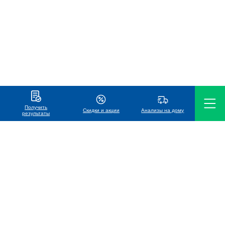
Получить
Скидки и акции
Анализы на дому
результаты
ООО «Международная лаборатория Хеликс»
УНП 191119686
Телефон
7766 (MTC, life:), A1
+375 (17) 338-88-88