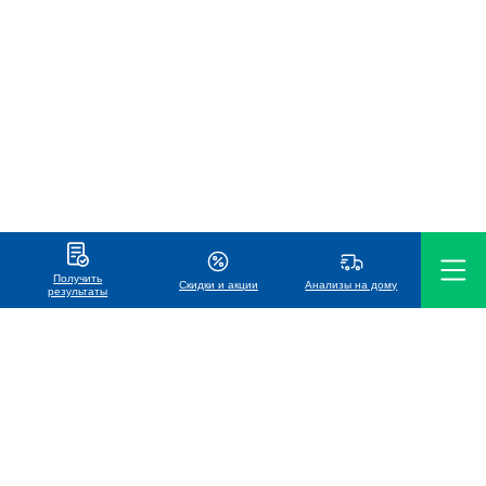
Получить
Скидки и акции
Анализы на дому
результаты
ООО «Международная лаборатория Хеликс»
УНП 191119686
Телефон