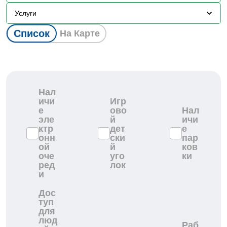
Услуги
Список
На Карте
Нал
ичи
Игр
е
ово
Нал
эле
й
ичи
ктр
дет
е
онн
ски
пар
ой
й
ков
оче
уго
ки
ред
лок
и
Дос
туп
для
люд
Раб