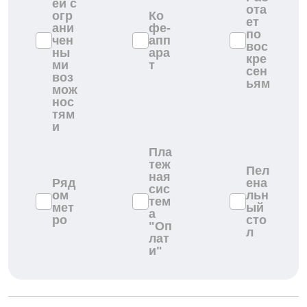
ей с
ота
огр
Ко
ет
ани
фе-
по
чен
апп
вос
ны
ара
кре
ми
т
сен
воз
ьям
мож
нос
тям
и
Пла
теж
Пел
ная
Ряд
ена
сис
ом
льн
тем
мет
ый
а
ро
сто
"Оп
л
лат
и"