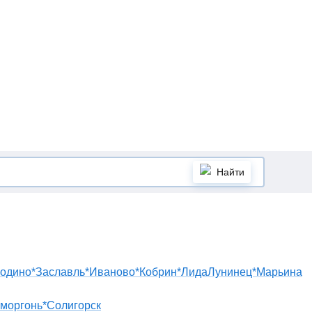
Найти
одино*
Заславль*
Иваново*
Кобрин*
Лида
Лунинец*
Марьина
моргонь*
Солигорск