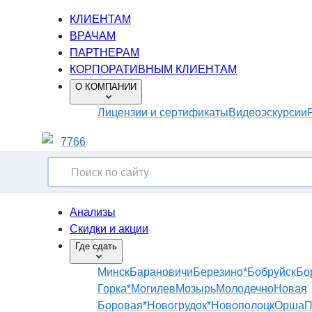
КЛИЕНТАМ
ВРАЧАМ
ПАРТНЕРАМ
КОРПОРАТИВНЫМ КЛИЕНТАМ
О КОМПАНИИ
Лицензии и сертификаты
Видеоэскурсии
7766
Анализы
Скидки и акции
Где сдать
Минск
Барановичи
Березино*
Бобруйск
Бо
Горка*
Могилев
Мозырь
Молодечно
Новая
Боровая*
Новогрудок*
Новополоцк
Орша
П