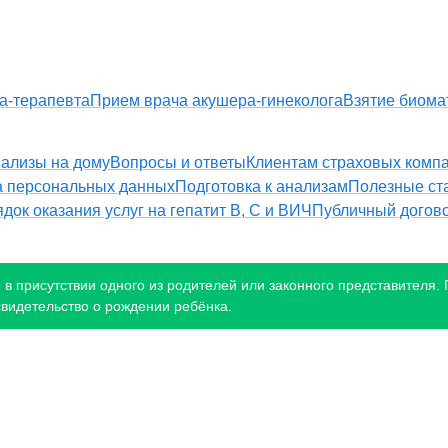
а-терапевта
Прием врача акушера-гинеколога
Взятие биома
ализы на дому
Вопросы и ответы
Клиентам страховых комп
а персональных данных
Подготовка к анализам
Полезные ст
док оказания услуг на гепатит B, С и ВИЧ
Публичный догов
в присутствии одного из родителей или законного представителя. П
свидетельство о рождении ребёнка.