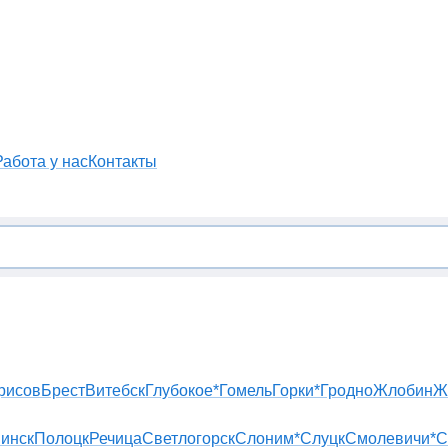
Работа у нас
Контакты
рисов
Брест
Витебск
Глубокое*
Гомель
Горки*
Гродно
Жлобин
Ж
инск
Полоцк
Речица
Светлогорск
Слоним*
Слуцк
Смолевичи*
С