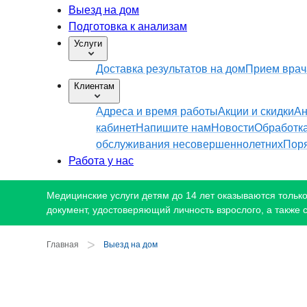
Выезд на дом
Подготовка к анализам
Услуги
Доставка результатов на дом
Прием врач
Клиентам
Адреса и время работы
Акции и скидки
Ан
кабинет
Напишите нам
Новости
Обработк
обслуживания несовершеннолетних
Поря
Работа у нас
Медицинские услуги детям до 14 лет оказываются только 
документ, удостоверяющий личность взрослого, а также 
>
Главная
Выезд на дом