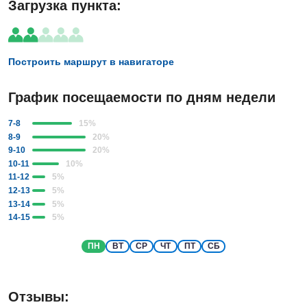
Загрузка пункта:
Построить маршрут в навигаторе
График посещаемости по дням недели
7-8
15
%
8-9
20
%
9-10
20
%
10-11
10
%
11-12
5
%
12-13
5
%
13-14
5
%
14-15
5
%
ПН
ВТ
СР
ЧТ
ПТ
СБ
Отзывы: