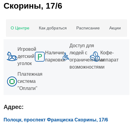
Скорины, 17/6
О Центре
Как добраться
Расписание
Акции
В
Доступ для
Игровой
Наличие
людей с
Кофе-
детский
парковки
ограниченными
аппарат
уголок
возможностями
Платежная
система
"Оплати"
Адрес:
Полоцк, проспект Франциска Скорины, 17/6