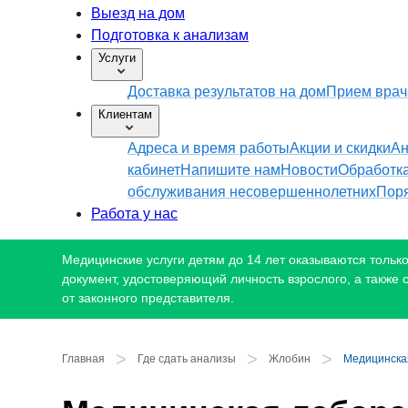
Выезд на дом
Подготовка к анализам
Услуги
Доставка результатов на дом
Прием врач
Клиентам
Адреса и время работы
Акции и скидки
Ан
кабинет
Напишите нам
Новости
Обработк
обслуживания несовершеннолетних
Поря
Работа у нас
Медицинские услуги детям до 14 лет оказываются только 
документ, удостоверяющий личность взрослого, а также
от законного представителя.
>
>
>
Главная
Где сдать анализы
Жлобин
Медицинская