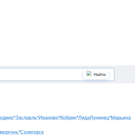
Найти
одино*
Заславль*
Иваново*
Кобрин*
Лида
Лунинец*
Марьина
моргонь*
Солигорск