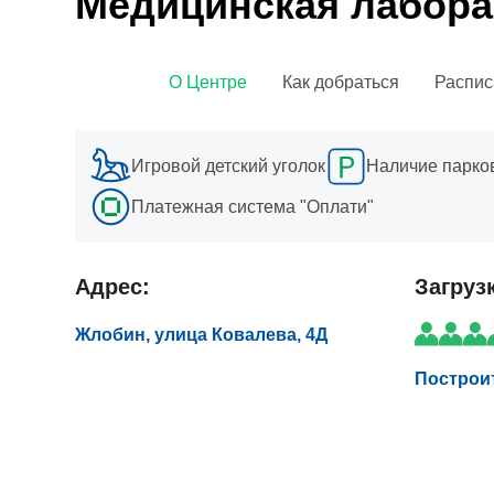
Медицинская лабора
О Центре
Как добраться
Распис
Игровой детский уголок
Наличие парко
Платежная система "Оплати"
Адрес:
Загруз
Жлобин, улица Ковалева, 4Д
Построи