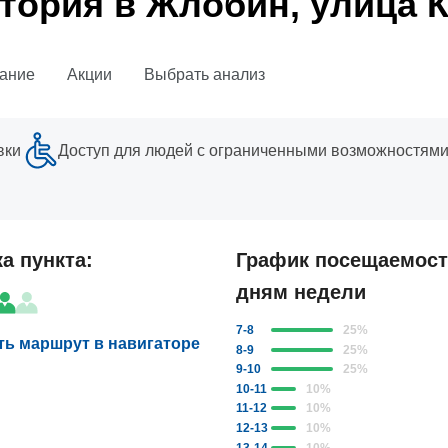
тория в Жлобин, улица К
ание
Акции
Выбрать анализ
вки
Доступ для людей с ограниченными возможностям
ка пункта:
График посещаемост
дням недели
7-8
25
%
ть маршрут в навигаторе
8-9
25
%
9-10
25
%
10-11
10
%
11-12
10
%
12-13
10
%
13-14
10
%