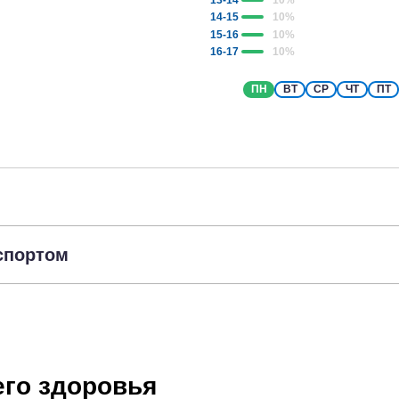
14-15
10
%
15-16
10
%
16-17
10
%
ПН
ВТ
СР
ЧТ
ПТ
спортом
го здоровья