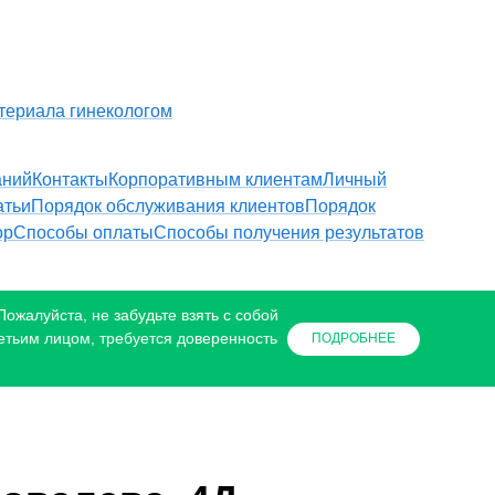
териала гинекологом
аний
Контакты
Корпоративным клиентам
Личный
атьи
Порядок обслуживания клиентов
Порядок
ор
Способы оплаты
Способы получения результатов
ожалуйста, не забудьте взять с собой
етьим лицом, требуется доверенность
ПОДРОБНЕЕ