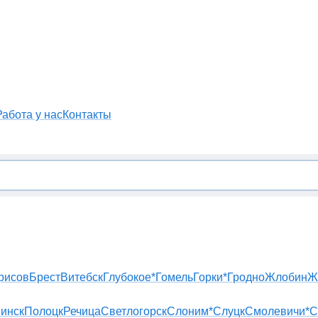
Работа у нас
Контакты
рисов
Брест
Витебск
Глубокое*
Гомель
Горки*
Гродно
Жлобин
Ж
инск
Полоцк
Речица
Светлогорск
Слоним*
Слуцк
Смолевичи*
С