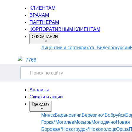
КЛИЕНТАМ
ВРАЧАМ
ПАРТНЕРАМ
КОРПОРАТИВНЫМ КЛИЕНТАМ
О КОМПАНИИ
Лицензии и сертификаты
Видеоэскурсии
7766
Анализы
Скидки и акции
Где сдать
Минск
Барановичи
Березино*
Бобруйск
Бо
Горка*
Могилев
Мозырь
Молодечно
Новая
Боровая*
Новогрудок*
Новополоцк
Орша
П