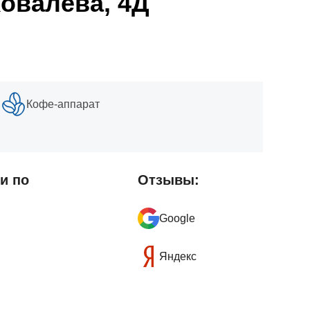
овалева, 4Д
и
Кофе-аппарат
и по
Отзывы:
Google
Яндекс