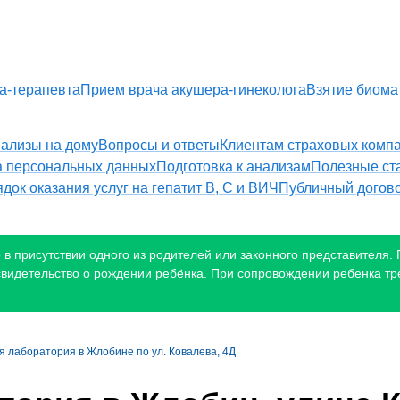
а-терапевта
Прием врача акушера-гинеколога
Взятие биома
ализы на дому
Вопросы и ответы
Клиентам страховых комп
а персональных данных
Подготовка к анализам
Полезные ст
док оказания услуг на гепатит B, С и ВИЧ
Публичный догов
в присутствии одного из родителей или законного представителя. П
 свидетельство о рождении ребёнка. При сопровождении ребенка тр
 лаборатория в Жлобине по ул. Ковалева, 4Д