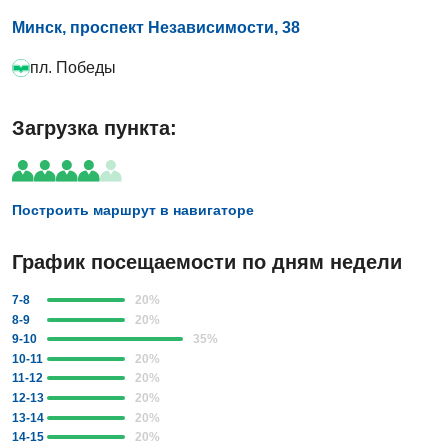
Минск, проспект Независимости, 38
пл. Победы
Загрузка пункта:
Построить маршрут в навигаторе
График посещаемости по дням недели
7-8
20
%
8-9
20
%
9-10
35
%
10-11
20
%
11-12
20
%
12-13
20
%
13-14
20
%
14-15
20
%