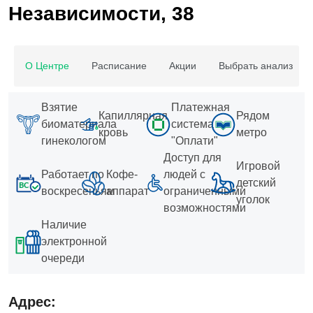
Независимости, 38
О Центре
Расписание
Акции
Выбрать анализ
Взятие
Платежная
Капиллярная
Рядом
биоматериала
система
кровь
метро
гинекологом
"Оплати"
Доступ для
Игровой
Работает по
Кофе-
людей с
детский
воскресеньям
аппарат
ограниченными
уголок
возможностями
Наличие
электронной
очереди
Адрес: